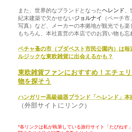
また、世界的なブランドとなった
ヘレンド
、
紀末建築で欠かせない
ジョルナイ
（ペーチ市
写真）など、メーカーの本拠地が観光でも楽
もちろん、本社直営の本店でのお買い物も忘
ペチャ蚤の市（ブダペスト市民公園内）は毎
ルジックな東欧雑貨に出会えるかも？
東欧雑貨ファンにおすすめ！エチェリ
物を探そう
ハンガリー高級磁器ブランド「ヘレンド」本
（外部サイトにリンク
)
*各リンクは私が執筆している旅行サイト「たびねす