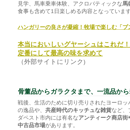
見学、馬車乗車体験、アクロバティックな
馬
食事も含めて1日楽しめる内容となっていま
ハンガリーの良さが凝縮！牧場で楽しむ「プ
本当においしいグヤーシュはこれだ！
定番にして最高の味を求めて
（外部サイトにリンク
)
骨董品からガラクタまで、一流品から
戦後、生活のために切り売りされたヨーロッ
の逸品や、
共産時代のキッチュな雑貨
など、
ダペスト市内には有名な
アンティーク商店街
中古品市場
があります。